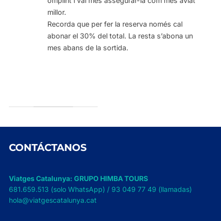
omplint i val més assegurar-la com més aviat
millor.
Recorda que per fer la reserva només cal
abonar el 30% del total. La resta s’abona un
mes abans de la sortida.
CONTÁCTANOS
Viatges Catalunya: GRUPO HIMBA TOURS
681.659.513 (solo WhatsApp) / 93 049 77 49 (llamadas)
hola@viatgescatalunya.cat