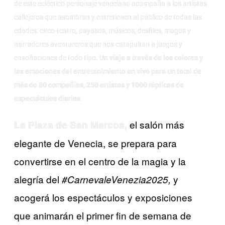
de este ecléctico personaje veneciano acompaña a los artistas
callejeros que asombran y entretienen al público de todas las
edades: circo-teatro, payasos, músicos, desfiles, magos y
narradores aventureros que nos catapultan a juegos y
ensoñaciones de todo tipo.
Un viaje a través de los colores y
las emociones del entretenimiento en vivo para un total de
más de 80 compañías, 250 artistas y 1000 réplicas de
espectáculos diarios.
el salón más
La Plaza de San Marcos,
elegante de Venecia, se prepara para
convertirse en el centro de la magia y la
alegría del
y
#CarnevaleVenezia2025,
acogerá los espectáculos y exposiciones
que animarán el primer fin de semana de