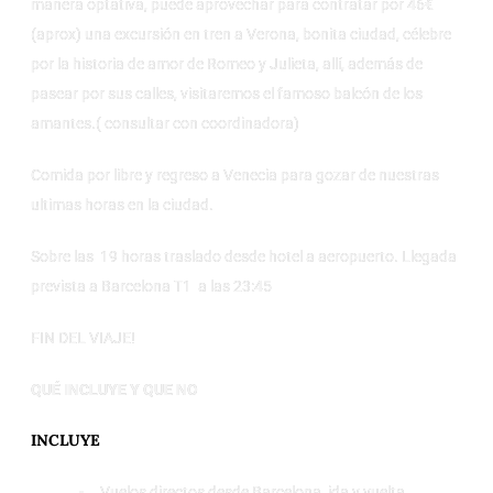
manera optativa, puede aprovechar para contratar por 46€
(aprox) una excursión en tren a Verona, bonita ciudad, célebre
por la historia de amor de Romeo y Julieta, allí, además de
pasear por sus calles, visitaremos el famoso balcón de los
amantes.( consultar con coordinadora)
Comida por libre y regreso a Venecia para gozar de nuestras
ultimas horas en la ciudad.
Sobre las 19 horas traslado desde hotel a aeropuerto. Llegada
prevista a Barcelona T1 a las 23:45
FIN DEL VIAJE!
QUÉ INCLUYE Y QUE NO
INCLUYE
Vuelos directos desde Barcelona ida y vuelta