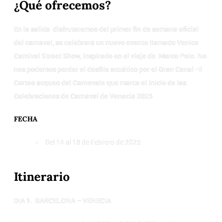
¿Qué ofrecemos?
En la salida disfrutaremos del primer fin de semana oficial
del carnaval, se celebrará un nuevo evento llamado Venice
Carnival Street Show, inspirado en el viaje de Marco Polo. No
nos podemos perder el desfile acuático por el Gran Canal -Il
Corteo acqueo del Carnevale que marca el inicio de las
Celebraciones de Carnaval de Venecia 2025
FECHA
Del 14 al 18 de Febrero de 2025
Itinerario
DIA 1. BARCELONA – VENECIA