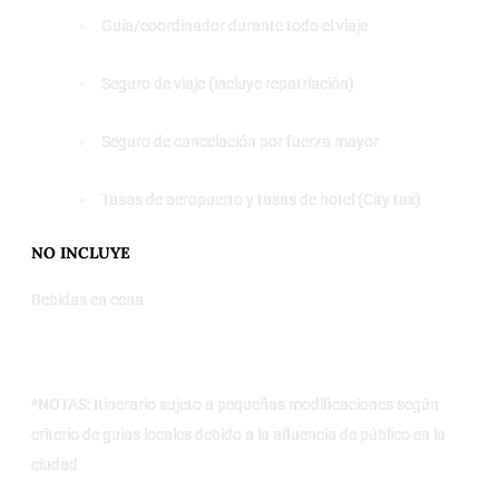
Guía/coordinador durante todo el viaje
Seguro de viaje (incluye repatriación)
Seguro de cancelación por fuerza mayor
Tasas de aeropuerto y tasas de hotel (City tax)
NO INCLUYE
Bebidas en cena
*NOTAS: Itinerario sujeto a pequeñas modificaciones según
criterio de guias locales debido a la afluencia de público en la
ciudad