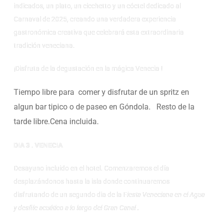
indicados, un plato, un cicchetto y un cóctel dedicado al
Carnaval de 2025, creando una verdadera experiencia
gastronómica creativa que celebrará esta extraordinaria
tradición veneciana.
¡Disfruta de la degustación en la mágica Venecia !
Tiempo libre para comer y disfrutar de un spritz en
algun bar tipico o de paseo en Góndola. Resto de la
tarde libre.Cena incluida.
DIA 3 . VENECIA
Desayuno incluido en el hotel. Comenzaremos el día
desplazándonos hasta la isla donde continuaremos
disfrutando de un segundo dia de la F
iesta Veneciana en el Agua
y desfile acuático a lo largo del Gran Canal
.