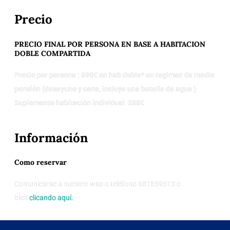
Precio
PRECIO FINAL POR PERSONA EN BASE A HABITACION
DOBLE COMPARTIDA
Precio por persona : 890€ en hab doble* en regimen de media
pensión (desayuno y cena, incluye una botella de agua )
Suplemento habitación individual 288€
Información
Como reservar
Comunicarse a nuestro wsp o teléfono 681659513 o
bien
clicando aquí.