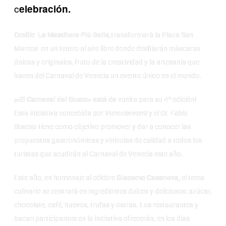
c
elebración.
Desfile
La Maschera Più Bella
,transformará la Plaza San
Marcos en un teatro al aire libre donde desfilarán máscaras
únicas y originales, fruto de la creatividad y la artesanía que
hacen del Carnaval de Venecia un evento único en el mundo.
¡
«El Carnaval del Gusto» está de
vuelta para su 4º edición!
Esta iniciativa concebida por
Veneziaeventi
y el
Dr. Fabio
Busetto
tiene como objetivo promover y dar a conocer las
propuestas gastronómicas y vinícolas de calidad a todos los
turistas que acudirán al Carnaval de Venecia este año.
Este año, en homenaje al célebre
Giacomo Casanova,
el tema
culinario se centrará en ingredientes dulces y deliciosos: azúcar,
chocolate, café, huevos, trufas y ostras. Los restaurantes y
bacari participantes en la iniciativa ofrecerán, en los días